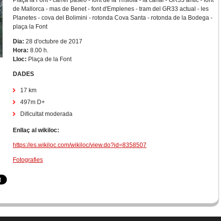
Plaça la Font - carrer paseo - font de la Trisiola - la canal - GR33 antic - font
de Mallorca - mas de Benet - font d'Emplenes - tram del GR33 actual - les
Planetes - cova del Bolimini - rotonda Cova Santa - rotonda de la Bodega -
plaça la Font
Dia:
28 d'octubre de 2017
Hora:
8.00 h.
Lloc:
Plaça de la Font
DADES
17 km
497m D+
Dificultat moderada
Enllaç al wikiloc:
https://es.wikiloc.com/wikiloc/view.do?id=8358507
Fotografies