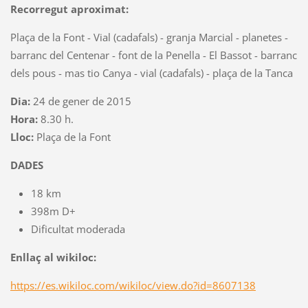
Recorregut aproximat:
Plaça de la Font - Vial (cadafals) - granja Marcial - planetes -
barranc del Centenar - font de la Penella - El Bassot - barranc
dels pous - mas tio Canya - vial (cadafals) - plaça de la Tanca
Dia:
24 de gener de 2015
Hora:
8.30 h.
Lloc:
Plaça de la Font
DADES
18 km
398m D+
Dificultat moderada
Enllaç al wikiloc:
https://es.wikiloc.com/wikiloc/view.do?id=8607138