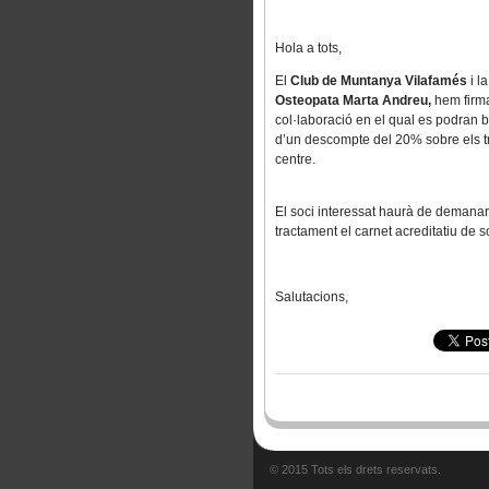
Hola a tots,
El
Club de Muntanya Vilafamés
i l
Osteopata Marta Andreu,
hem firma
col·laboració en el qual es podran be
d’un descompte del 20% sobre els t
centre.
El soci interessat haurà de demanar
tractament el carnet acreditatiu de 
Salutacions,
© 2015 Tots els drets reservats.