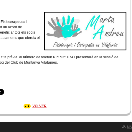
a
Fisioterapeuta i
t un acord de
neficiar tots els socis
ractaments que ofereix el
 cita prèvia al número de telèfon 615 535 074 i presentarà en la sessió de
soci del Club de Muntanya Vilafamés.
VOLVER
MA