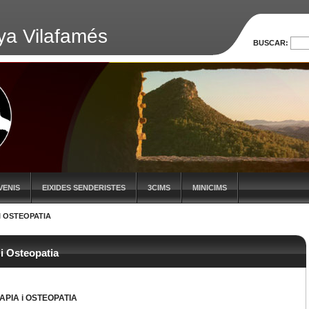
ya Vilafamés
BUSCAR:
VENIS
EIXIDES SENDERISTES
3CIMS
MINICIMS
I OSTEOPATIA
i Osteopatia
APIA i OSTEOPATIA